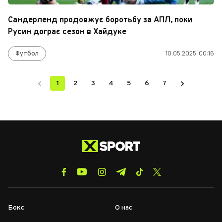
Сандерленд продовжує боротьбу за АПЛ, поки
Русин дограє сезон в Хайдуке
Футбол
10.05.2025, 00:16
1
2
3
4
5
6
7
Бокс
О нас