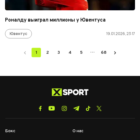
Роналду выиграл миллионы у Ювентуса
Ювентус
19.01.2026, 23:17
…
1
2
3
4
5
68
Бокс
О нас