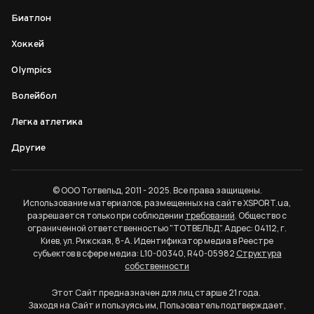
Биатлон
Хоккей
Olympics
Волейбол
Легка атлетика
Другие
© ООО Тотвельд, 2011 - 2025. Все права защищены.
Использование материалов, размещенных на сайте XSPORT.ua,
разрешается только при соблюдении
требований
. Общество с
ограниченной ответственностью "ТОТВЕЛЬД". Адрес: 04112, г.
Киев, ул. Рижская, 8-А. Идентификатор медиа в Реестре
субъектов в сфере медиа: L10-00340, R40-05982
Структура
собственности
Этот Сайт предназначен для лиц старше 21 года.
Заходя на Сайт и пользуясь им, Пользователь подтверждает,