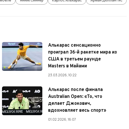
ембеле
Янник Синнер
Карлос Алькарас
Арман Дюплантис
Алькарас сенсационно
проиграл 36-й ракетке мира из
США в третьем раунде
Masters в Майами
23.03.2026, 10:22
Алькарас после финала
Australian Open: «То, что
делает Джокович,
вдохновляет весь спорт»
01.02.2026, 16:07