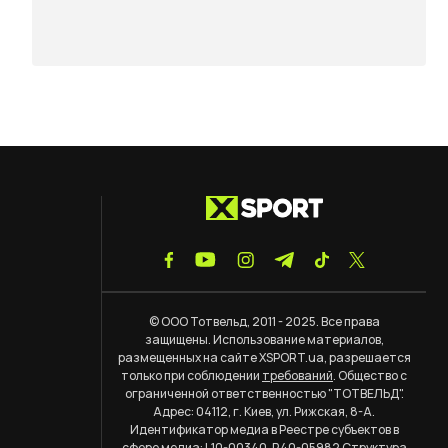
© ООО Тотвельд, 2011 - 2025. Все права
защищены. Использование материалов,
размещенных на сайте XSPORT.ua, разрешается
только при соблюдении
требований
. Общество с
ограниченной ответственностью "ТОТВЕЛЬД".
Адрес: 04112, г. Киев, ул. Рижская, 8-А.
Идентификатор медиа в Реестре субъектов в
сфере медиа: L10-00340, R40-05982
Структура