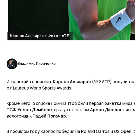
Карлос Алькарас / Фото - ATP
Владимир Кириченко
Испанский теннисист
Карлос Алькарас
(№2 ATP) получил н
от Laureus World Sports Awards.
Кроме него, в списке номинантов были первая ракетка мира
ПСЖ
Усман Дембеле
, прыгун с шестом
Арман Дюплантис
,
велогонщик
Тадей Погачар
.
В прошлом году Карлос победил на Roland Garros и US Open, 