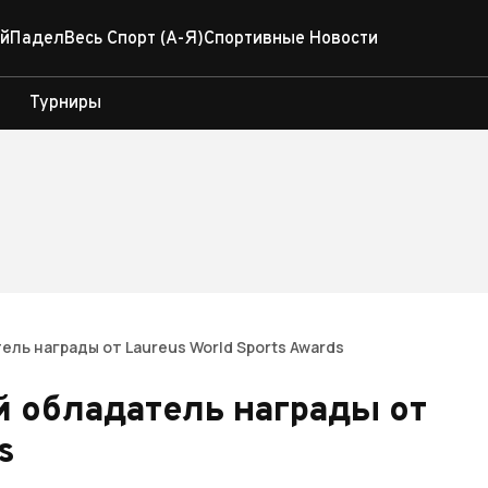
й
Падел
Весь Спорт (А-Я)
Спортивные Новости
Турниры
ль награды от Laureus World Sports Awards
й обладатель награды от
s