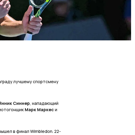
аграду лучшему спортсмену
Янник Синнер
, нападающий
 мотогонщик
Марк Маркес
и
вышел в финал Wimbledon. 22-