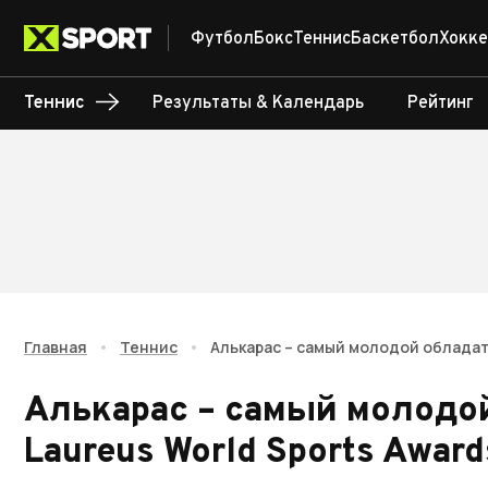
Футбол
Бокс
Теннис
Баскетбол
Хокке
Теннис
Результаты & Календарь
Рейтинг
Главная
•
Теннис
•
Алькарас – самый молодой обладате
Алькарас – самый молодо
Laureus World Sports Award