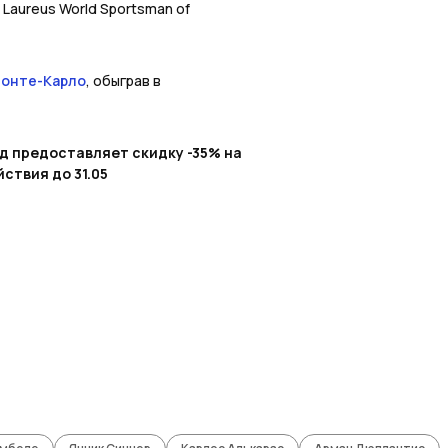
aureus World Sportsman of
Монте-Карло
, обыграв в
од предоставляет скидку -35% на
ствия до 31.05