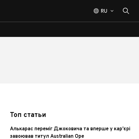
RU
Топ статьи
Алькарас переміг Джоковича та вперше у кар’єрі
завоював титул Australian Ope