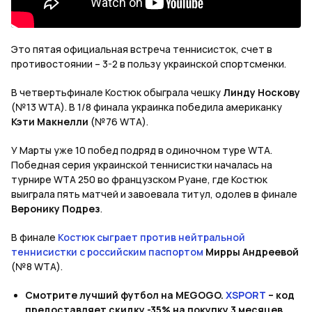
Это пятая официальная встреча теннисисток, счет в
противостоянии – 3-2 в пользу украинской спортсменки.
В четвертьфинале Костюк обыграла чешку
Линду Носкову
(№13 WTA). В 1/8 финала украинка победила американку
Кэти Макнелли
(№76 WTA).
У Марты уже 10 побед подряд в одиночном туре WTA.
Победная серия украинской теннисистки началась на
турнире WTA 250 во французском Руане, где Костюк
выиграла пять матчей и завоевала титул, одолев в финале
Веронику Подрез
.
В финале
Костюк сыграет против нейтральной
теннисистки с российским паспортом
Мирры Андреевой
(№8 WTA).
Смотрите лучший футбол на MEGOGO.
XSPORT
– код
предоставляет скидку -35% на покупку 3 месяцев