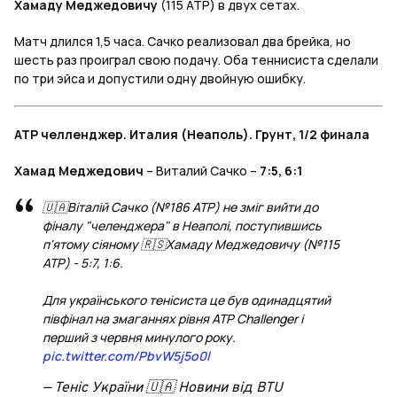
Хамаду Меджедовичу
(115 ATP) в двух сетах.
Матч длился 1,5 часа. Сачко реализовал два брейка, но
шесть раз проиграл свою подачу. Оба теннисиста сделали
по три эйса и допустили одну двойную ошибку.
ATP челленджер. Италия (Неаполь). Грунт, 1/2 финала
Хамад Меджедович
– Виталий Сачко –
7:5, 6:1
🇺🇦Віталій Сачко (№186 АТР) не зміг вийти до
фіналу "челенджера" в Неаполі, поступившись
п'ятому сіяному 🇷🇸Хамаду Меджедовичу (№115
ATP) - 5:7, 1:6.
Для українського тенісиста це був одинадцятий
півфінал на змаганнях рівня ATP Challenger і
перший з червня минулого року.
pic.twitter.com/PbvW5j5o0l
— Теніс України 🇺🇦 Новини від BTU