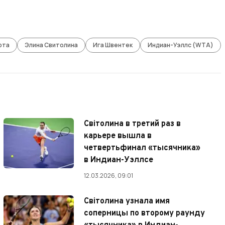
рта
Элина Свитолина
Ига Швентек
Индиан-Уэллс (WTA)
Світолина в третий раз в
карьере вышла в
четвертьфинал «тысячника»
в Индиан-Уэллсе
12.03.2026, 09:01
Світолина узнала имя
соперницы по второму раунду