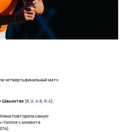
ла четвертьфинальный матч
у Швьонтек
(
6:2, 4:6, 6:4
).
 Элина повторила самую
н-Уэллсе с момента
014).