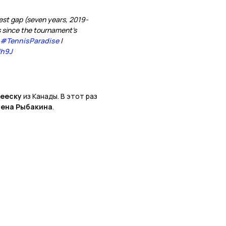
gest gap (seven years, 2019-
s since the tournament’s
#TennisParadise
|
Hh9J
рееску
из Канады. В этот раз
лена Рыбакина
.