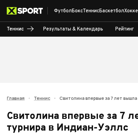
Футбол
Бокс
Теннис
Баскетбол
Хокке
Теннис
Результаты & Календарь
Рейтинг
Главная
•
Теннис
•
Свитолина впервые за 7 лет вышла
Свитолина впервые за 7 
турнира в Индиан-Уэллс