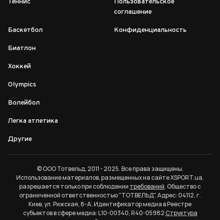
Теннис
Пользовательское
соглашение
Баскетбол
Конфиденциальность
Биатлон
Хоккей
Olympics
Волейбол
Легка атлетика
Другие
© ООО Тотвельд, 2011 - 2025. Все права защищены.
Использование материалов, размещенных на сайте XSPORT.ua,
разрешается только при соблюдении
требований
. Общество с
ограниченной ответственностью "ТОТВЕЛЬД". Адрес: 04112, г.
Киев, ул. Рижская, 8-А. Идентификатор медиа в Реестре
субъектов в сфере медиа: L10-00340, R40-05982
Структура