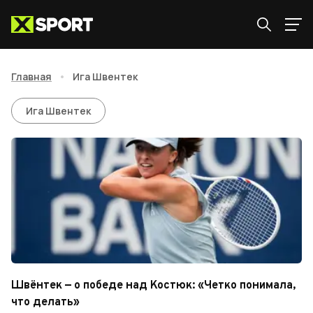
Главная
•
Ига Швентек
Ига Швентек
Ига Швентек
Швёнтек — о победе над Костюк: «Четко понимала,
что делать»