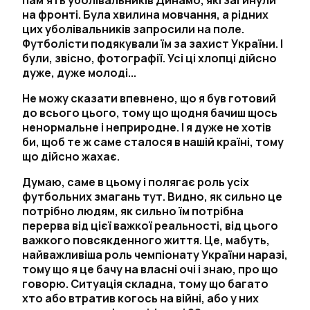
пам’ять уболівальників Динамо, які загинули
на фронті. Була хвилина мовчання, а рідних
цих уболівальників запросили на поле.
Футболісти подякували їм за захист України. І
були, звісно, фотографії. Усі ці хлопці дійсно
дуже, дуже молоді...
Не можу сказати впевнено, що я був готовий
до всього цього, тому що щодня бачиш щось
ненормальне і неприродне. І я дуже не хотів
би, щоб те ж саме сталося в нашій країні, тому
що дійсно жахає.
Думаю, саме в цьому і полягає роль усіх
футбольних змагань тут. Видно, як сильно це
потрібно людям, як сильно їм потрібна
перерва від цієї важкої реальності, від цього
важкого повсякденного життя. Це, мабуть,
найважливіша роль чемпіонату України наразі,
тому що я це бачу на власні очі і знаю, про що
говорю. Ситуація складна, тому що багато
хто або втратив когось на війні, або у них