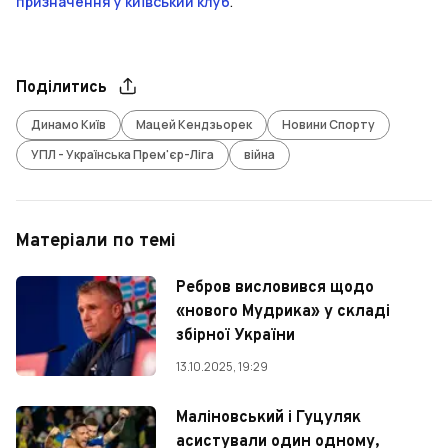
призначення у київський клуб
.
Поділитись
Динамо Київ
Мацей Кендзьорек
Новини Спорту
УПЛ - Українська Прем'єр-Ліга
війна
Матеріали по темі
Ребров висловився щодо
«нового Мудрика» у складі
збірної України
13.10.2025, 19:29
Маліновський і Гуцуляк
асистували один одному,