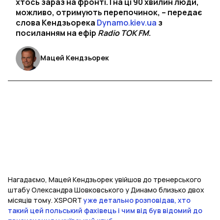
хтось зараз на фронті. І на ці 90 хвилин люди,
можливо, отримують перепочинок, – передає
слова Кендзьорека
Dynamo.kiev.ua
з
посиланням на ефір
Radio TOK FM
.
Мацей Кендзьорек
Нагадаємо, Мацей Кендзьорек увійшов до тренерського
штабу Олександра Шовковського у Динамо близько двох
місяців тому. XSPORT
уже детально розповідав, хто
такий цей польський фахівець і чим від був відомий до