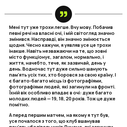
Мені тут уже трохи легше. Вчу мову. Побачив
певні речі на власні очі, і мій світогляд значно
змінився. Насправді, він значно змінюється
щодня. Чесно кажучи, я уявляв усе це трохи
інакше. Навіть незважаючи на те, що зовні
місто функціонує, загалом, нормально, і
життя, начебто, тече, як зазвичай, день у
день. Водночас тут дуже сильно шанують
пам’ять усіх тих, хто боровся за свою країну. І
є багато-багато місць із фотографіями,
фотографіями людей, які загинули на фронті.
Їхній вік особливо впадає в очі: дуже багато
молодих людей — 19, 18, 20 років. Тож це дуже
помітно.
А перед першим матчем, на якому я тут був,
усе почалося з того, що клуб вшанував