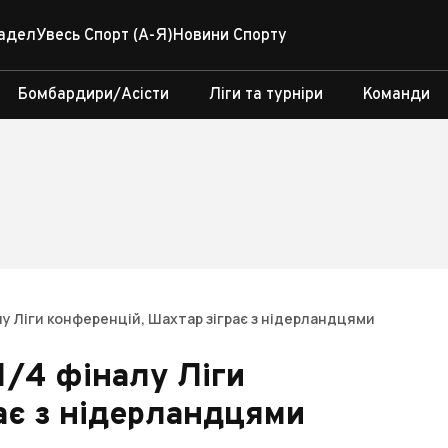
адел
Увесь Спорт (А-Я)
Новини Спорту
Бомбардири/Асісти
Ліги та турніри
Команди
алу Ліги конференцій, Шахтар зіграє з нідерландцями
1/4 фіналу Ліги
ає з нідерландцями