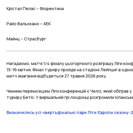
Крістал Пелас – Фіорентина
Райо Вальєкано – АЕК
Майнц – Страсбург
Нагадаємо, матчі 1/4 фіналу цьогорічного розіграшу Ліги кон
15-16 квітня. Фінал турніру пройде на стадіоні Лейпциг в одн
матч змагання відбудеться 27 травня 2026 року.
Чинним переможцем Ліги конференцій є Челсі, який обіграв у 
турніру Бетіс. У вирішальній грі лондонці розгромили іспанськи
Визначились усі чвертьфінальні пари Ліги Європи сезону-