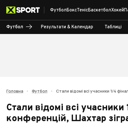
Футбол
Бокс
Теніс
Баскетбол
Хокей
П
Футбол
Результати & Календар
Таблиці
Головна
•
Футбол
•
Стали відомі всі учасники 1/4 фін
Стали відомі всі учасники 
конференцій, Шахтар зігр