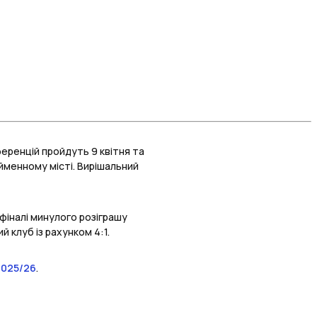
ференцій пройдуть 9 квітня та
ойменному місті. Вирішальний
фіналі минулого розіграшу
й клуб із рахунком 4:1.
2025/26
.