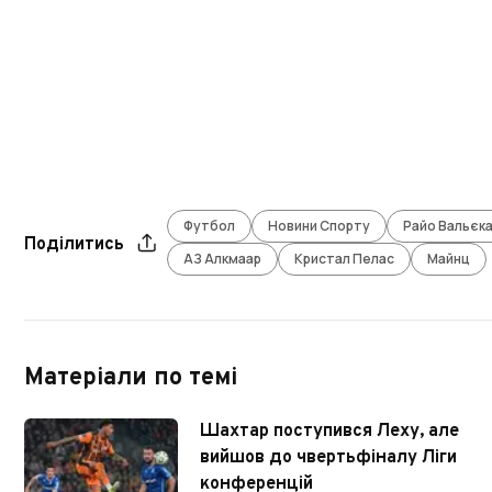
Футбол
Новини Спорту
Райо Вальєк
Поділитись
АЗ Алкмаар
Кристал Пелас
Майнц
Матеріали по темі
Шахтар поступився Леху, але
вийшов до чвертьфіналу Ліги
конференцій