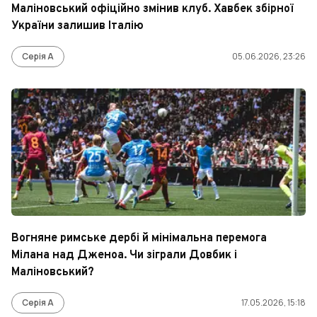
Маліновський офіційно змінив клуб. Хавбек збірної
України залишив Італію
Серія А
05.06.2026, 23:26
Вогняне римське дербі й мінімальна перемога
Мілана над Дженоа. Чи зіграли Довбик і
Маліновський?
Серія А
17.05.2026, 15:18