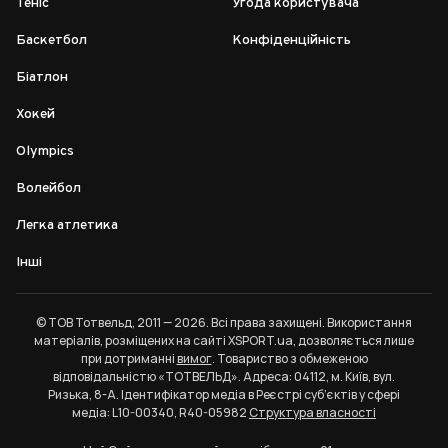
Теніс
Угода користувача
Баскетбол
Конфіденційність
Біатлон
Хокей
Olympics
Волейбол
Легка атлетика
Інші
© ТОВ Тотвельд, 2011 — 2026. Всі права захищені. Використання
матеріалів, розміщених на сайті XSPORT.ua, дозволяється лише
при дотриманні
вимог
. Товариство з обмеженою
відповідальністю «ТОТВЕЛЬД». Адреса: 04112, м. Київ, вул.
Ризька, 8-А. Ідентифікатор медіа в Реєстрі суб’єктів у сфері
медіа: L10-00340, R40-05982
Структура власності