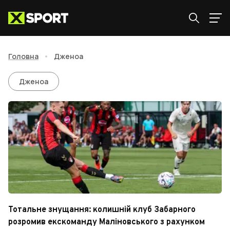
Головна
•
Дженоа
Дженоа
Дженоа
Тотальне знущання: колишній клуб Забарного
розромив екскоманду Маліновського з рахунком