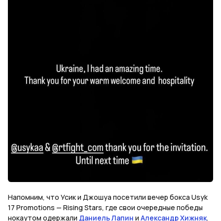
Напомним, что Усик и Джошуа посетили вечер бокса Usyk
17 Promotions — Rising Stars, где свои очередные победы
нокаутом одержали
Даниель Лапин
и
Александр Хижняк
.