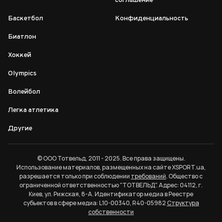
соглашение
Баскетбол
Конфиденциальность
Биатлон
Хоккей
Olympics
Волейбол
Легка атлетика
Другие
© ООО Тотвельд, 2011 - 2025. Все права защищены.
Использование материалов, размещенных на сайте XSPORT.ua,
разрешается только при соблюдении
требований
. Общество с
ограниченной ответственностью "ТОТВЕЛЬД". Адрес: 04112, г.
Киев, ул. Рижская, 8-А. Идентификатор медиа в Реестре
субъектов в сфере медиа: L10-00340, R40-05982
Структура
собственности