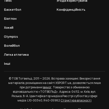
Теніс
Угода користувача
Баскетбол
Конфіденційність
Біатлон
Хокей
Olympics
Волейбол
Легка атлетика
Інші
© ТОВ Тотвельд, 2011 — 2026. Всі права захищені. Використання
матеріалів, розміщених на сайті XSPORT.ua, дозволяється лише
при дотриманні
вимог
. Товариство з обмеженою
відповідальністю «ТОТВЕЛЬД». Адреса: 04112, м. Київ, вул.
Ризька, 8-А. Ідентифікатор медіа в Реєстрі суб’єктів у сфері
медіа: L10-00340, R40-05982
Структура власності