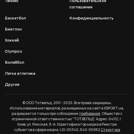
Теннис
Пользовательское
соглашение
Баскетбол
Конфиденциальность
Биатлон
Хоккей
Olympics
Волейбол
Легка атлетика
Другие
© ООО Тотвельд, 2011 - 2025. Все права защищены.
Использование материалов, размещенных на сайте XSPORT.ua,
разрешается только при соблюдении
требований
. Общество с
ограниченной ответственностью "ТОТВЕЛЬД". Адрес: 04112, г.
Киев, ул. Рижская, 8-А. Идентификатор медиа в Реестре
субъектов в сфере медиа: L10-00340, R40-05982
Структура