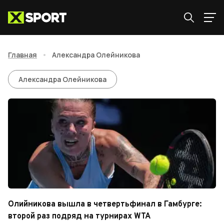
Главная
•
Александра Олейникова
Александра Олейникова
Александра Олейникова
Олийникова вышла в четвертьфинал в Гамбурге:
второй раз подряд на турнирах WTA