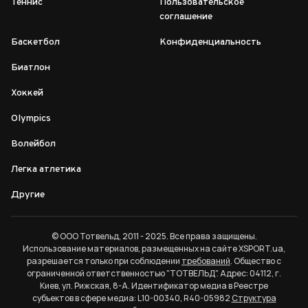
Теннис
Пользовательское
соглашение
Баскетбол
Конфиденциальность
Биатлон
Хоккей
Olympics
Волейбол
Легка атлетика
Другие
© ООО Тотвельд, 2011 - 2025. Все права защищены.
Использование материалов, размещенных на сайте XSPORT.ua,
разрешается только при соблюдении
требований
. Общество с
ограниченной ответственностью "ТОТВЕЛЬД". Адрес: 04112, г.
Киев, ул. Рижская, 8-А. Идентификатор медиа в Реестре
субъектов в сфере медиа: L10-00340, R40-05982
Структура