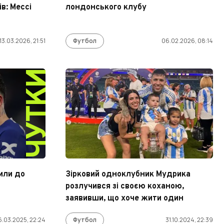
в: Мессі
лондонського клубу
13.03.2026, 21:51
Футбол
06.02.2026, 08:14
ЧУТКИ
или до
Зірковий одноклубник Мудрика
розлучився зі своєю коханою,
заявивши, що хоче жити один
6.03.2025, 22:24
Футбол
31.10.2024, 22:39