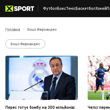
Футбол
Бокс
Теніс
Баскетбол
Хокей
П
Головна
•
Енцо Фернандес
Енцо Фернандес
Енцо Фернандес
Перес готує бомбу на 300 мільйонів:
Челсі перем