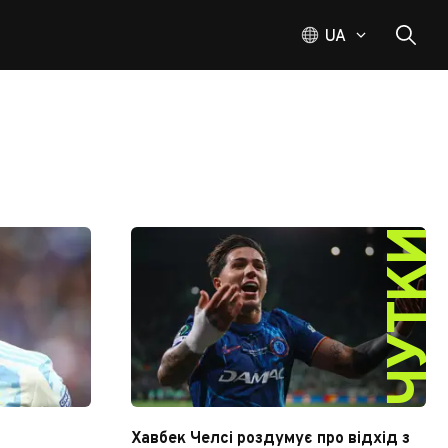
UA
ЧУТКИ
Хавбек Челсі роздумує про відхід з