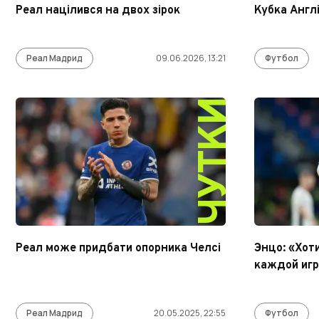
Реал націлився на двох зірок
Кубка Англі
Реал Мадрид
09.06.2026, 13:21
Футбол
ЧУТКИ
Реал може придбати опорника Челсі
Энцо: «Хот
каждой игр
Реал Мадрид
20.05.2025, 22:55
Футбол