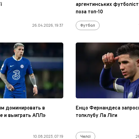
ї
аргентинських футболісті
поза топ-10
26.04.2026, 19:37
Футбол
им доминировать в
Енцо Фернандеса запрос
е и выиграть АПЛ»
топклубу Ла Ліги
10.08.2023, 07:19
Челсі
2