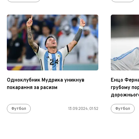
Одноклубник Мудрика уникнув
Енцо Ферна
покарання за расизм
грубому по
дорожньог
Футбол
13.09.2024, 01:52
Футбол