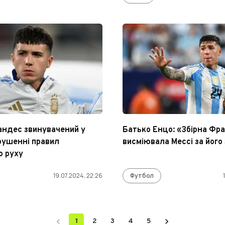
ндес звинувачений у
Батько Енцо: «Збірна Фра
рушенні правил
висміювала Мессі за його 
о руху
19.07.2024, 22:26
Футбол
1
2
3
4
5