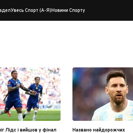
адел
Увесь Спорт (А-Я)
Новини Спорту
іг Лідс і вийшов у фінал
Названо найдорожчих