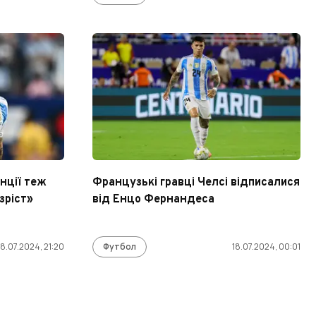
нції теж
Французькі гравці Челсі відписалися
зріст»
від Енцо Фернандеса
18.07.2024, 21:20
Футбол
18.07.2024, 00:01