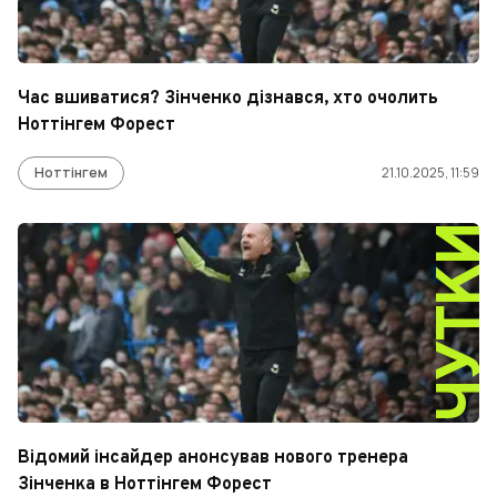
Час вшиватися? Зінченко дізнався, хто очолить
Ноттінгем Форест
Ноттінгем
21.10.2025, 11:59
ЧУТК
Відомий інсайдер анонсував нового тренера
Зінченка в Ноттінгем Форест