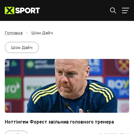
Головна
•
Шон Дайч
Шон Дайч
Шон Дайч
Ноттінгем Форест звільнив головного тренера