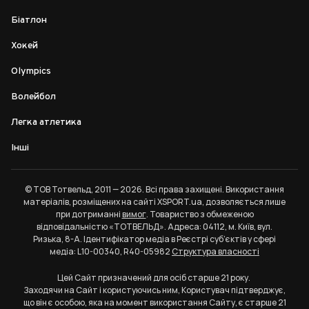
Біатлон
Хокей
Olympics
Волейбол
Легка атлетика
Інші
© ТОВ Тотвельд, 2011 — 2026. Всі права захищені. Використання
матеріалів, розміщених на сайті XSPORT.ua, дозволяється лише
при дотриманні
вимог
. Товариство з обмеженою
відповідальністю «ТОТВЕЛЬД». Адреса: 04112, м. Київ, вул.
Ризька, 8-А. Ідентифікатор медіа в Реєстрі суб’єктів у сфері
медіа: L10-00340, R40-05982
Структура власності
Цей Сайт призначений для осіб старше 21 року.
Заходячи на Сайт і користуючись ним, Користувач підтверджує,
що він є особою, яка на момент використання Сайту, є старше 21