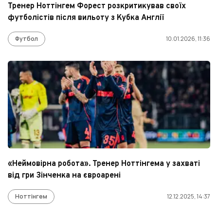
Тренер Ноттінгем Форест розкритикував своїх
футболістів після вильоту з Кубка Англії
Футбол
10.01.2026, 11:36
«Неймовірна робота». Тренер Ноттінгема у захваті
від гри Зінченка на євроарені
Ноттінгем
12.12.2025, 14:37