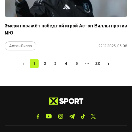
Эмери поражён победной игрой Астон Виллы против
МЮ
Астон Вилла
22.12.2025, 05:06
…
1
2
3
4
5
20