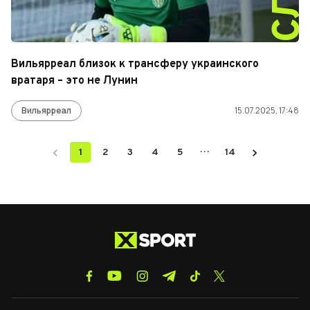
Вильярреал близок к трансферу украинского
вратаря – это не Лунин
Вильярреал
15.07.2025, 17:48
…
1
2
3
4
5
14